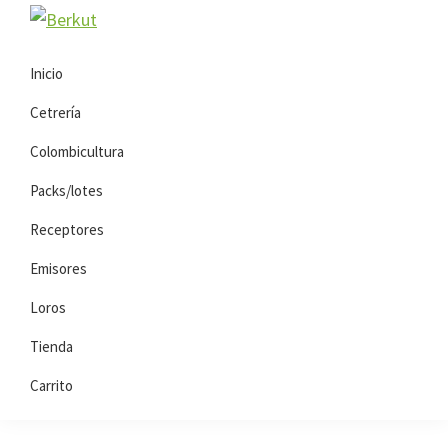
Saltar
Saltar
Berkut
a
al
la
contenido
Inicio
navegación
principal
Cetrería
principal
Colombicultura
Packs/lotes
Receptores
Emisores
Loros
Tienda
Carrito