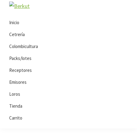
Saltar
Saltar
Berkut
a
al
la
contenido
Inicio
navegación
principal
Cetrería
principal
Colombicultura
Packs/lotes
Receptores
Emisores
Loros
Tienda
Carrito