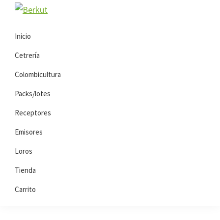
Saltar
Saltar
Berkut
a
al
la
contenido
Inicio
navegación
principal
Cetrería
principal
Colombicultura
Packs/lotes
Receptores
Emisores
Loros
Tienda
Carrito