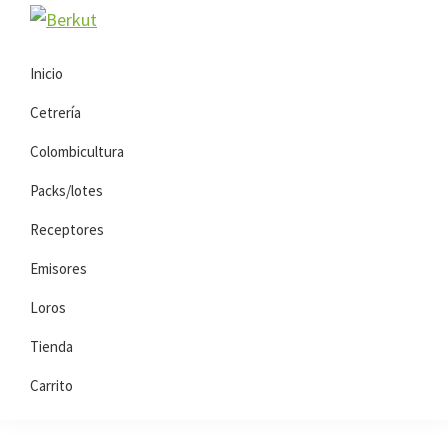
Saltar
Saltar
Berkut
a
al
la
contenido
Inicio
navegación
principal
Cetrería
principal
Colombicultura
Packs/lotes
Receptores
Emisores
Loros
Tienda
Carrito