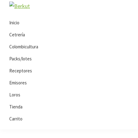
Saltar
Saltar
Berkut
a
al
la
contenido
Inicio
navegación
principal
Cetrería
principal
Colombicultura
Packs/lotes
Receptores
Emisores
Loros
Tienda
Carrito