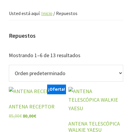
Usted está aquí:
Inicio
/
Repuestos
Repuestos
Mostrando 1–6 de 13 resultados
¡Oferta!
ANTENA RECEPTOR
El
El
85,00
€
80,00
€
precio
precio
ANTENA TELESCÓPICA
WALKIE YAESU
original
actual