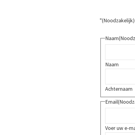
"
(Noodzakelijk)
Naam
(Noodza
Naam
Achternaam
Email
(Noodza
Voer uw e-ma