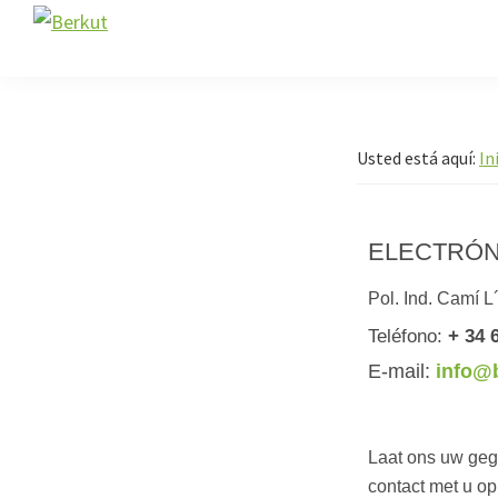
Saltar
Saltar
Berkut
a
al
la
contenido
navegación
principal
principal
Usted está aquí:
In
ELECTRÓN
Pol. Ind. Camí L
Teléfono:
+ 34 
E-mail:
info@
Laat ons uw gege
contact met u o