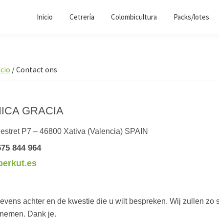
Inicio
Cetrería
Colombicultura
Packs/lotes
icio
/
Contact ons
ICA GRACIA
´estret P7 – 46800 Xativa (Valencia) SPAIN
675 844 964
berkut.es
vens achter en de kwestie die u wilt bespreken. Wij zullen zo 
pnemen. Dank je.