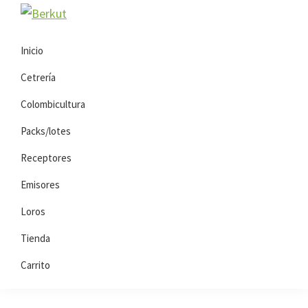
Saltar
Saltar
Berkut
a
al
la
contenido
Inicio
navegación
principal
Cetrería
principal
Colombicultura
Packs/lotes
Receptores
Emisores
Loros
Tienda
Carrito