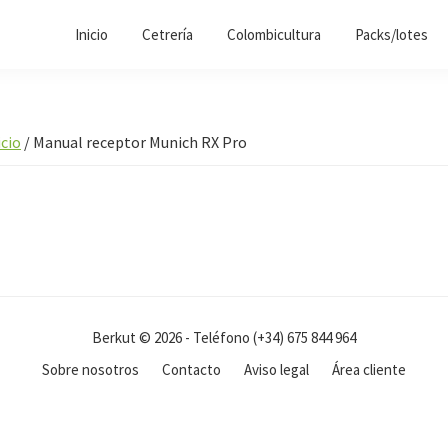
Inicio
Cetrería
Colombicultura
Packs/lotes
icio
/
Manual receptor Munich RX Pro
Berkut © 2026 - Teléfono (+34) 675 844 964
Sobre nosotros
Contacto
Aviso legal
Área cliente