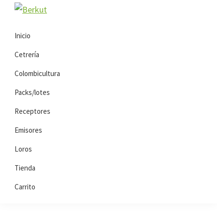
Saltar
Saltar
Berkut
a
al
la
contenido
Inicio
navegación
principal
Cetrería
principal
Colombicultura
Packs/lotes
Receptores
Emisores
Loros
Tienda
Carrito