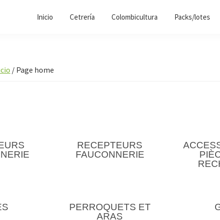
Inicio
Cetrería
Colombicultura
Packs/lotes
icio
/
Page home
EURS
RECEPTEURS
ACCESS
NERIE
FAUCONNERIE
PIÈ
REC
ES
PERROQUETS ET
ARAS