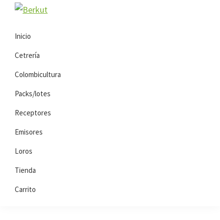
Saltar
Saltar
Berkut
a
al
la
contenido
Inicio
navegación
principal
Cetrería
principal
Colombicultura
Packs/lotes
Receptores
Emisores
Loros
Tienda
Carrito