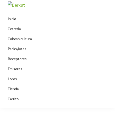
Saltar
Saltar
Berkut
a
al
la
contenido
Inicio
navegación
principal
Cetrería
principal
Colombicultura
Packs/lotes
Receptores
Emisores
Loros
Tienda
Carrito