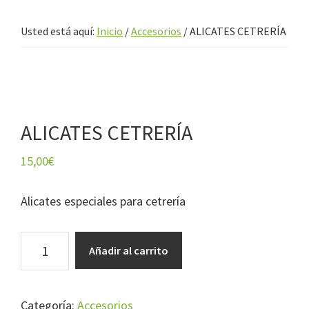
Usted está aquí:
Inicio
/
Accesorios
/
ALICATES CETRERÍA
ALICATES CETRERÍA
15,00
€
Alicates especiales para cetrería
ALICATES
Añadir al carrito
CETRERÍA
cantidad
Categoría:
Accesorios