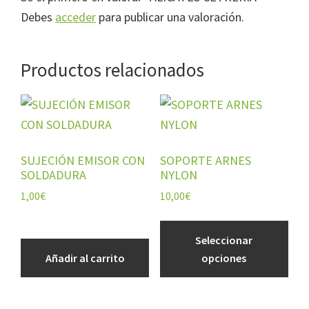
Debes
acceder
para publicar una valoración.
Productos relacionados
Este
producto
tiene
SUJECIÓN EMISOR CON
SOPORTE ARNES
múltiples
SOLDADURA
NYLON
variantes.
1,00
€
10,00
€
Las
opciones
Seleccionar
se
Añadir al carrito
opciones
pueden
elegir
en