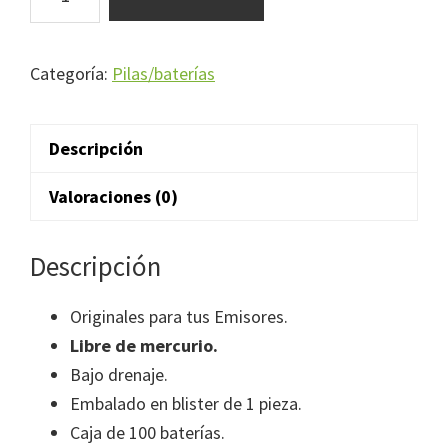
MAXELL
379
SR521SW
Categoría:
Pilas/baterías
100
UNID.
Descripción
cantidad
Valoraciones (0)
Descripción
Originales para tus Emisores.
Libre de mercurio.
Bajo drenaje.
Embalado en blister de 1 pieza.
Caja de 100 baterías.