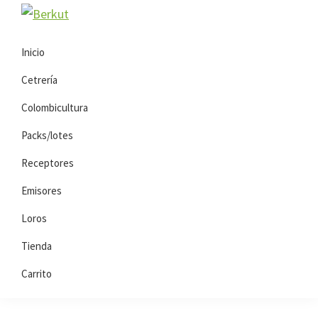
Saltar
Saltar
Berkut
a
al
la
contenido
Inicio
navegación
principal
Cetrería
principal
Colombicultura
Packs/lotes
Receptores
Emisores
Loros
Tienda
Carrito