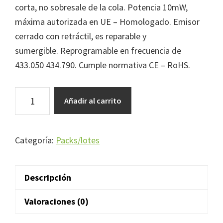
corta, no sobresale de la cola. Potencia 10mW,
máxima autorizada en UE – Homologado. Emisor
cerrado con retráctil, es reparable y
sumergible. Reprogramable en frecuencia de
433.050 434.790. Cumple normativa CE – RoHS.
PACK
Añadir al carrito
5
EMISORES
TX_06M
Categoría:
Packs/lotes
cantidad
Descripción
Valoraciones (0)