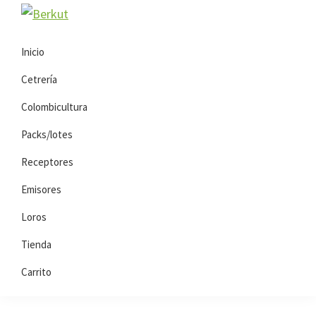
Saltar
Saltar
Berkut
a
al
la
contenido
Inicio
navegación
principal
Cetrería
principal
Colombicultura
Packs/lotes
Receptores
Emisores
Loros
Tienda
Carrito