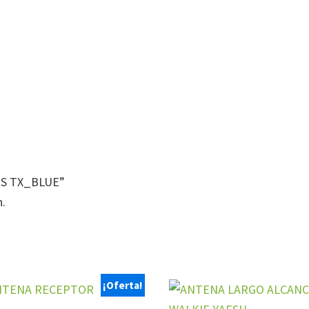
RES TX_BLUE”
n.
¡Oferta!