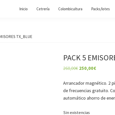
Inicio
Cetrería
Colombicultura
Packs/lotes
EMISORES TX_BLUE
PACK 5 EMISOR
El
El
260,00
€
250,00
€
precio
precio
original
actual
Arrancador magnético. 2 pi
era:
es:
de frecuencias gratuito. Co
260,00€.
250,00€.
automático ahorro de energ
Sin existencias